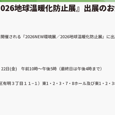
／2026地球温暖化防止展』出展の
日(金)に開催される『2026NEW環境展／2026地球温暖化防止展』
)、22日(金) 午前10時～午後5時（最終日は午後4時まで）
明３丁目１１−１）東1・2・3・7・8ホール及び東1・2・