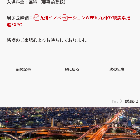
入場料金：無料（要事前登録）
展示会詳細：
九州イノベ
ーションWEEK 九州GX脱炭素推
進EXPO
皆様のご来場心よりお待ちしております。
前の記事
一覧に戻る
次の記事
Top
お知らせ